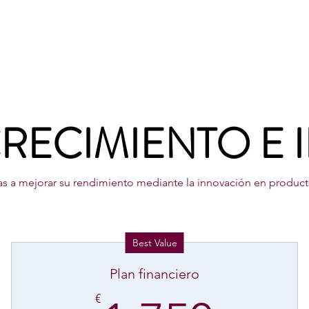
Home
GENDER-HehS
Intellectual outputs
News 
CRECIMIENTO E
 a mejorar su rendimiento mediante la innovación en productos,
Best Value
Plan financiero
€