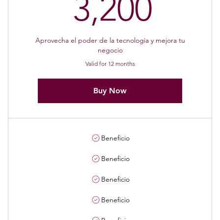
0€
3,20
3,200
Aprovecha el poder de la tecnología y mejora tu
negocio
Valid for 12 months
Buy Now
Beneficio
Beneficio
Beneficio
Beneficio