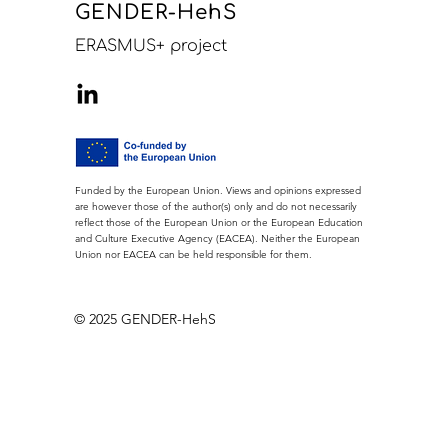
GENDER-HehS
ERASMUS+ project
​Funded by the European Union. Views and opinions expressed
are however those of the author(s) only and do not necessarily
reflect those of the European Union or the European Education
and Culture Executive Agency (EACEA). Neither the European
Union nor EACEA can be held responsible for them.
© 2025 GENDER-HehS