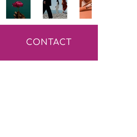
CONTACT
First name
*
Last name
*
Email
*
Topic
*