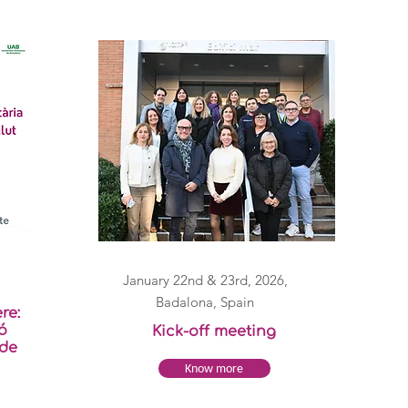
January 22nd & 23rd, 2026,
Badalona, Spain
re:
ó
Kick-off meeting
 de
Know more