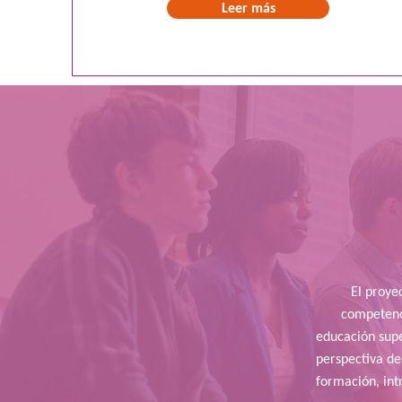
Leer más
El proye
competenci
educación supe
perspectiva de
formación, int